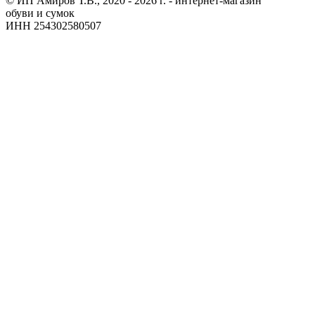
© ИП Амиров Т.В., 2020 - 2026 г. - интернет-магазин
обуви и сумок
ИНН 254302580507