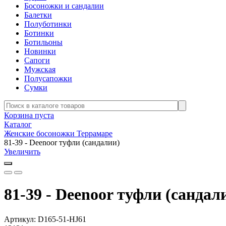
Босоножки и сандалии
Балетки
Полуботинки
Ботинки
Ботильоны
Новинки
Сапоги
Мужская
Полусапожки
Сумки
Корзина пуста
Каталог
Женские босоножки Террамаре
81-39 - Deenoor туфли (сандалии)
Увеличить
81-39 - Deenoor туфли (сандал
Артикул:
D165-51-HJ61