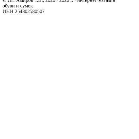
© ИП Амиров Т.В., 2020 - 2026 г. - интернет-магазин
обуви и сумок
ИНН 254302580507