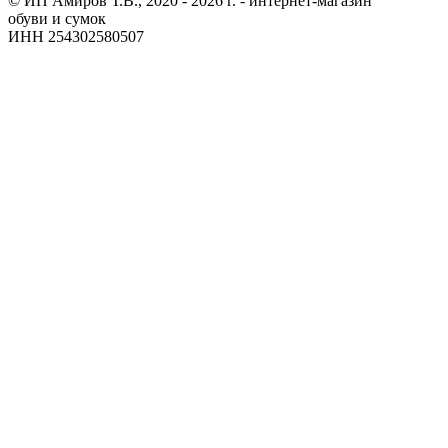
© ИП Амиров Т.В., 2020 - 2026 г. - интернет-магазин
обуви и сумок
ИНН 254302580507